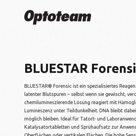
BLUESTAR Forensi
BLUESTAR® Forensic ist ein spezialisiertes Reage
latenter Blutspuren – selbst wenn sie gewischt, ve
chemilumineszierende Lösung reagiert mit Hämoglo
Lumineszenz unter Teildunkelheit. DNA bleibt dabe
möglich bleiben. Ideal für Tatort- und Laboranwen
Katalysatortabletten und Sprühaufsatz zur Anwendu
Oberflächen oder vertikalen Flächen. Die hohe Sensi