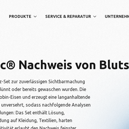
PRODUKTE
SERVICE & REPARATUR
UNTERNEH
c® Nachweis von Blut
nz-Set zur zuverlässigen Sichtbarmachung
rdünnt oder bereits gewaschen wurden. Die
bin-Eisen und erzeugt eine langanhaltende
i unversehrt, sodass nachfolgende Analysen
dungen: Das Set enthält Lösung,
ng auf Kleidung, Textilien, harten
tivität erlaubt den Nachweis feinster