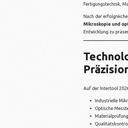
Fertigungstechnik, Ma
Nach der erfolgreich
Mikroskopie und op
Entwicklung zu präsen
Technolo
Präzisio
Auf der Intertool 20
Industrielle Mik
Optische Messt
Materialprüfun
Qualitätskontro