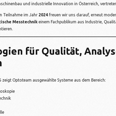
schinenbau und industrielle Innovation in Österreich, vertreten
en Teilnahme im Jahr
2024
freuen wir uns darauf, erneut mode
tische Messtechnik
einem Fachpublikum aus Industrie, Quali
tieren.
gien für Qualität, Analy
n
26 zeigt Optoteam ausgewählte Systeme aus dem Bereich:
roskopie
echnik
g
lle