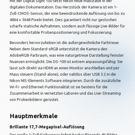
Mit der Digital Sight 100 setzt Nikon neue Maßstäbe in der
digitalen Dokumentation. Das Herzstück der Kamera ist ein 1-
Zoll-CMOS-Sensor, der eine beeindruckende Auflösung von bis zu
4864 x 3648 Pixeln bietet. Dies garantiert nicht nur gestochen
scharfe statische Aufnahmen, sondern auch flüssige Live-Bilder für
eine komfortable Probenpositionierung und Fokussierung.
Besonders hervorzuheben ist die außergewöhnliche Farbtreue:
Neben dem Standard-sRGB unterstützt die Kamera den
AdobeRGB-Farbraum, was eine naturgetreue Darstellung feinster
Nuancen ermöglicht. Die DS-100 ist extrem anpassungsfähig: Sie
lässt sich direkt via HDMI an einen Monitor anschließen und per
Maus steuern (Stand-alone), oder nahtlos über USB 3.2 in die
Nikon NIS-Elements Software integrieren. Durch die zusätzliche
Wi-Fi- und Ethernet-Funktionalität ist sie bestens für die
Zusammenarbeit in vernetzten Laboren und das Live-Streaming
von Probenbildern gerüstet.
Hauptmerkmale
Brillante 17,7-Megapixel-Auflösung
Der große 1-Zoll-Farbsensor liefert hochauflösende 4K-Bilder